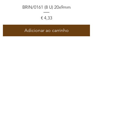
BRIN/0161 (8 U) 20x9mm
Preço
€ 4,33
Adicionar ao carrinho