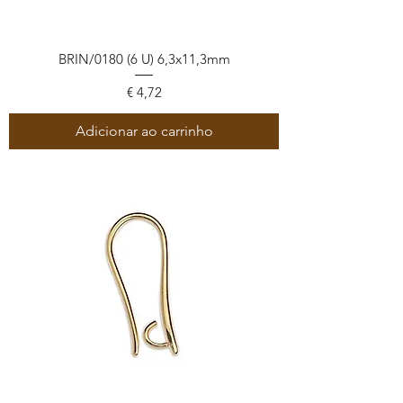
BRIN/0180 (6 U) 6,3x11,3mm
Preço
€ 4,72
Adicionar ao carrinho