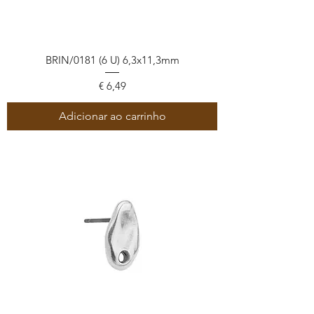
BRIN/0181 (6 U) 6,3x11,3mm
Preço
€ 6,49
Adicionar ao carrinho