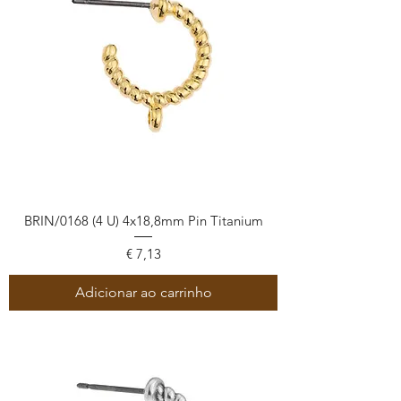
BRIN/0168 (4 U) 4x18,8mm Pin Titanium
Preço
€ 7,13
Adicionar ao carrinho