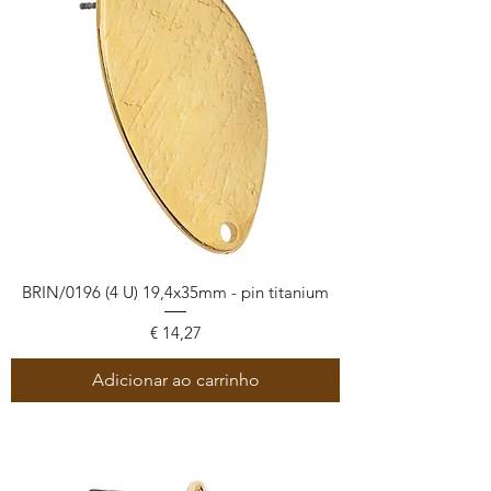
BRIN/0196 (4 U) 19,4x35mm - pin titanium
Preço
€ 14,27
Adicionar ao carrinho