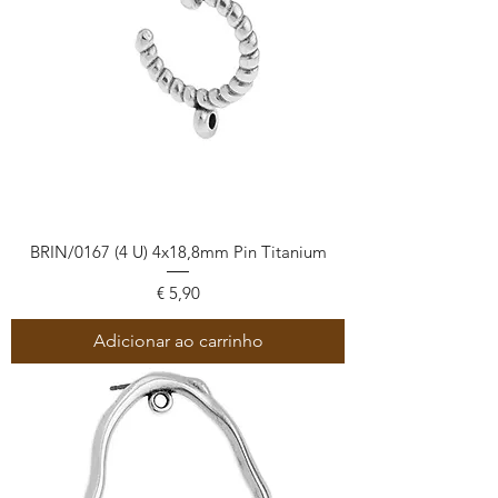
BRIN/0167 (4 U) 4x18,8mm Pin Titanium
Preço
€ 5,90
Adicionar ao carrinho