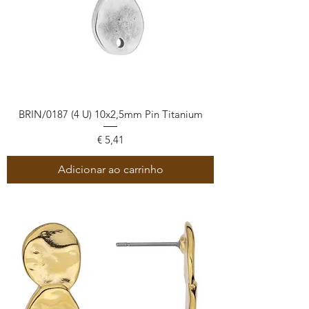
BRIN/0187 (4 U) 10x2,5mm Pin Titanium
Preço
€ 5,41
Adicionar ao carrinho