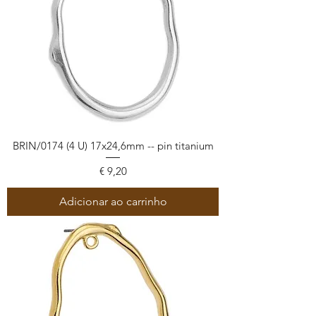
BRIN/0174 (4 U) 17x24,6mm -- pin titanium
Preço
€ 9,20
Adicionar ao carrinho