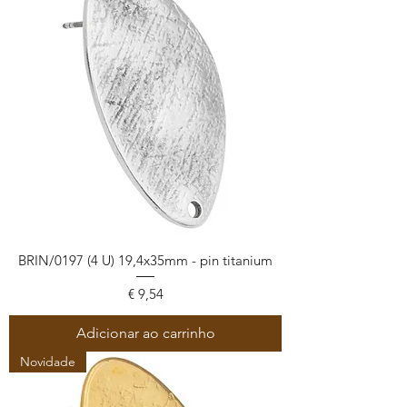
BRIN/0197 (4 U) 19,4x35mm - pin titanium
Preço
€ 9,54
Adicionar ao carrinho
Novidade