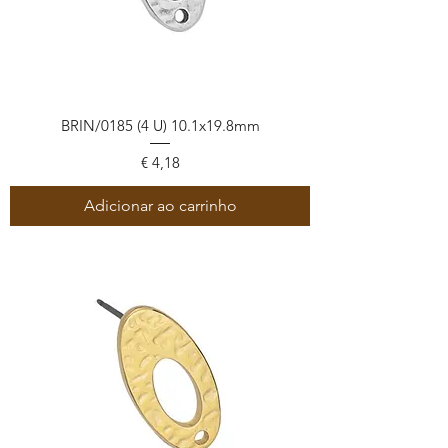
BRIN/0185 (4 U) 10.1x19.8mm
Preço
€ 4,18
Adicionar ao carrinho