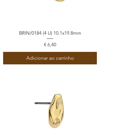
BRIN/0184 (4 U) 10.1x19.8mm
Preço
€ 6,40
Adicionar ao carrinho