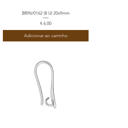
BRIN/0162 (8 U) 20x9mm
Preço
€ 6,00
Adicionar ao carrinho