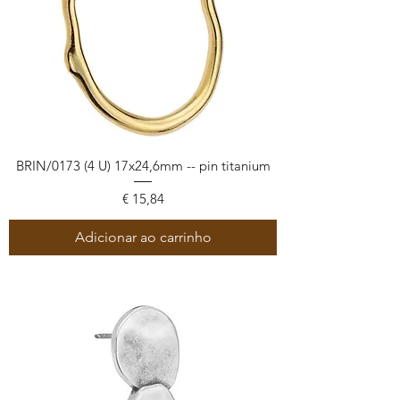
BRIN/0173 (4 U) 17x24,6mm -- pin titanium
Preço
€ 15,84
Adicionar ao carrinho