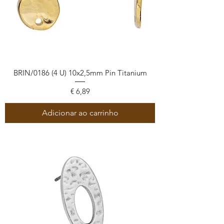
BRIN/0186 (4 U) 10x2,5mm Pin Titanium
Preço
€ 6,89
Adicionar ao carrinho