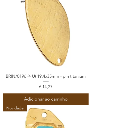
BRIN/0196 (4 U) 19,4x35mm - pin titanium
Preço
€ 14,27
Adicionar ao carrinho
Novidade