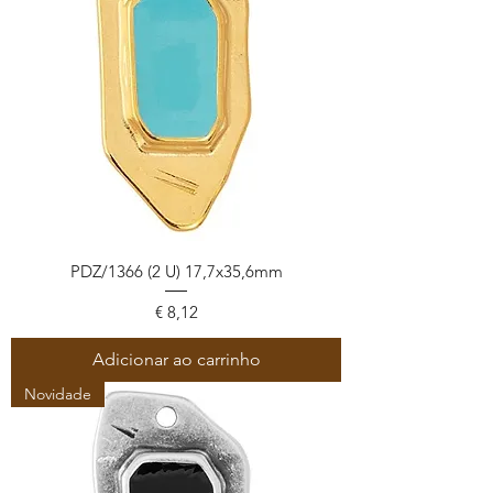
PDZ/1366 (2 U) 17,7x35,6mm
Preço
€ 8,12
Adicionar ao carrinho
Novidade