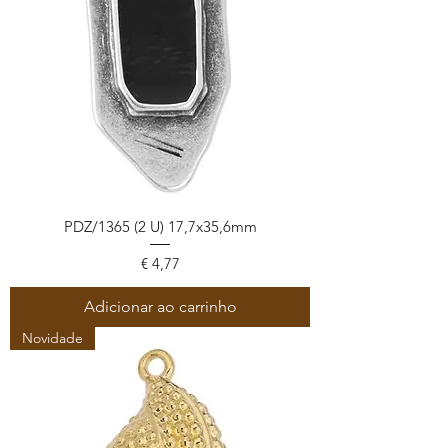
PDZ/1365 (2 U) 17,7x35,6mm
Preço
€ 4,77
Adicionar ao carrinho
Novidade