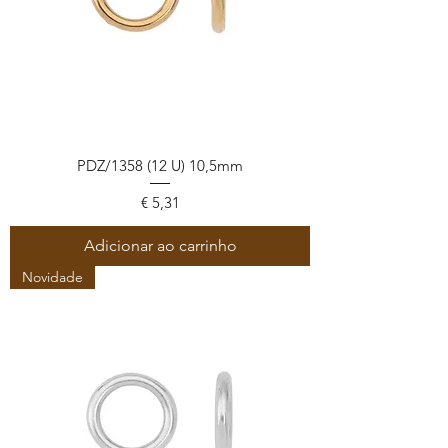
PDZ/1358 (12 U) 10,5mm
Preço
€ 5,31
Adicionar ao carrinho
Novidade