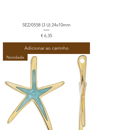
SEZ/0558 (3 U) 24x10mm
Preço
€ 6,35
Adicionar ao carrinho
Novidade