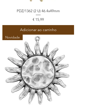
PDZ/1362 (2 U) 46.4x49mm
Preço
€ 15,99
Adicionar ao carrinho
Novidade