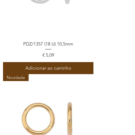
PDZ/1357 (18 U) 10,5mm
Preço
€ 5,09
Adicionar ao carrinho
Novidade