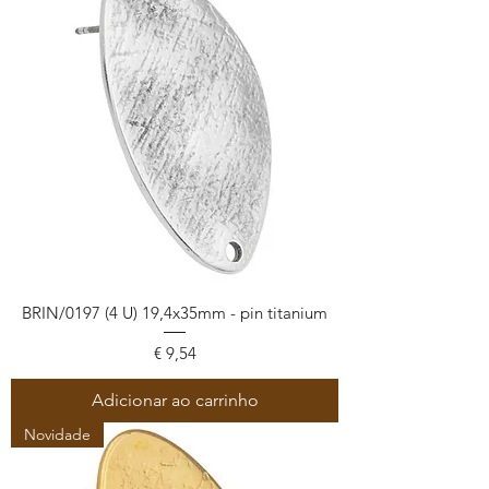
BRIN/0197 (4 U) 19,4x35mm - pin titanium
Preço
€ 9,54
Adicionar ao carrinho
Novidade