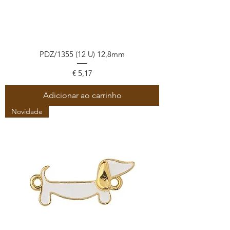
PDZ/1355 (12 U) 12,8mm
Preço
€ 5,17
Adicionar ao carrinho
Novidade