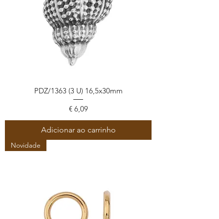
PDZ/1363 (3 U) 16,5x30mm
Preço
€ 6,09
Adicionar ao carrinho
Novidade