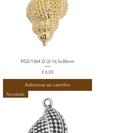
PDZ/1364 (2 U) 16,5x30mm
Preço
€ 6,03
Adicionar ao carrinho
Novidade