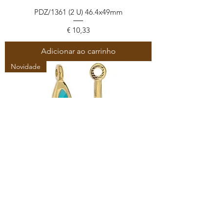
PDZ/1361 (2 U) 46.4x49mm
Preço
€ 10,33
Adicionar ao carrinho
Novidade