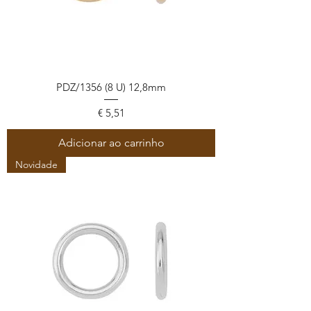
PDZ/1356 (8 U) 12,8mm
Preço
€ 5,51
Adicionar ao carrinho
Novidade