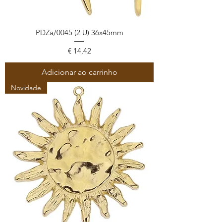
PDZa/0045 (2 U) 36x45mm
Preço
€ 14,42
Adicionar ao carrinho
Novidade