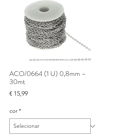
ACO/0664 (1 U) 0,8mm –
30mt
Preço
€ 15,99
cor
*