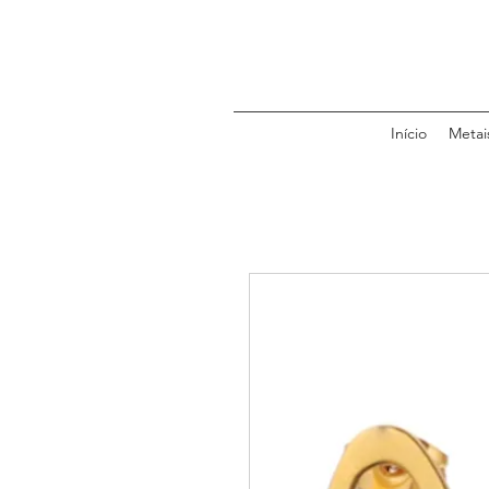
Início
Metai