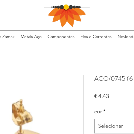
s Zamak
Metais Aço
Componentes
Fios e Correntes
Novidad
ACO/0745 (6
Preço
€ 4,43
cor
*
Selecionar