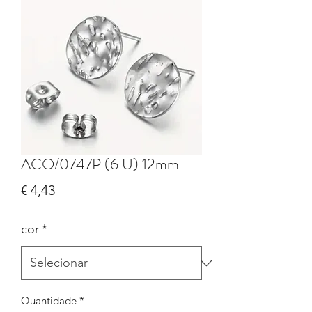
ACO/0747P (6 U) 12mm
Preço
€ 4,43
cor
*
Quantidade
*