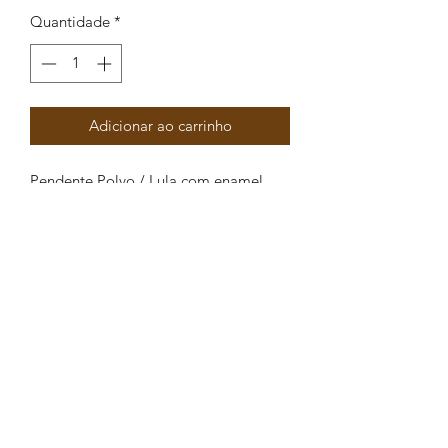
Quantidade
*
Adicionar ao carrinho
Pendente Polvo / Lula com enamel
28x15mm
Peças por pacote: 2
Opções
DOURADO VERMELHO
DOURADO TURQUESA
DOURADO ROSA
DOURADO ROSA CLARO
DOURADO BRANCO
DOURADO AZUL