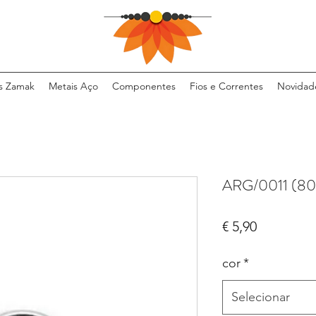
s Zamak
Metais Aço
Componentes
Fios e Correntes
Novidad
ARG/0011 (80
Preço
€ 5,90
cor
*
Selecionar