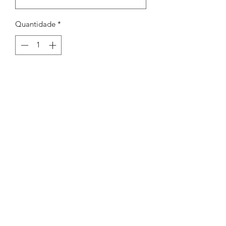
Quantidade
*
Adicionar ao carrinho
Argola aberta 4,5mm (1mm)
Peças por pacote: 200
Opções
PRATEADO
OURO VELHO