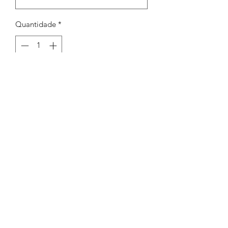
Quantidade
*
Adicionar ao carrinho
Argola redonda 12mm exp 1,2mm
Peças por pacote: 30
Opções
DOURADO