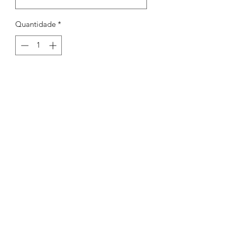
Quantidade
*
Adicionar ao carrinho
Argola redonda torcida 10mm exp.
1,2mm
Peças por pacote: 30
Opções
DOURADO