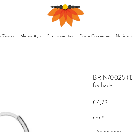
s Zamak
Metais Aço
Componentes
Fios e Correntes
Novidad
BRIN/0025 (12
fechada
Preço
€ 4,72
cor
*
Selecionar