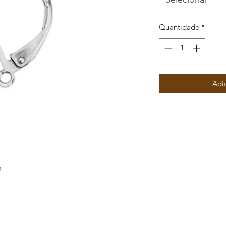
Quantidade
*
Adi
m