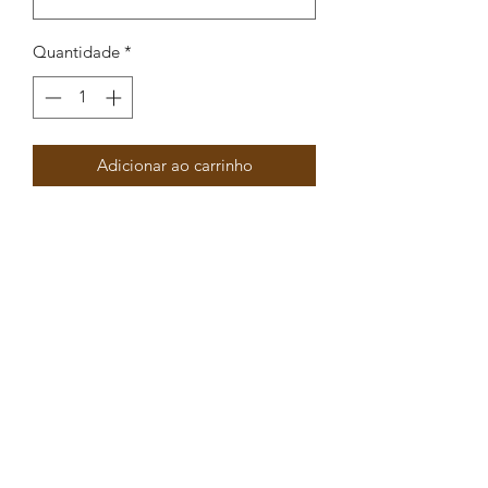
Quantidade
*
Adicionar ao carrinho
Base brinco redonda c/ enamel
8.8x11.5mm – Pin Titanium
Peças por pacote: 4
Opções
DOURADO AZUL
DOURADO BEJE
DOURADO BRANCO PEROLA
DOURADO PRETO
DOURADO BRANCO