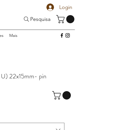
Login
Pesquisa
es
Mais
 U) 22x15mm- pin