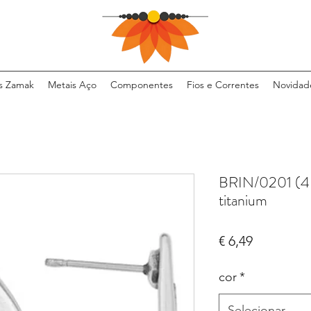
s Zamak
Metais Aço
Componentes
Fios e Correntes
Novidad
BRIN/0201 (4
titanium
Preço
€ 6,49
cor
*
Selecionar