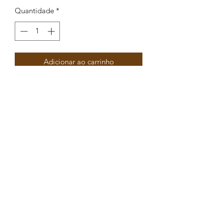
Quantidade
*
Adicionar ao carrinho
Base Brinco Coração picotado com
enamel 17x20mm
Peças por pacote: 2
Opções
PRATEADO VERMELHO
PRATEADO AZUL
PRATEADO PRETO