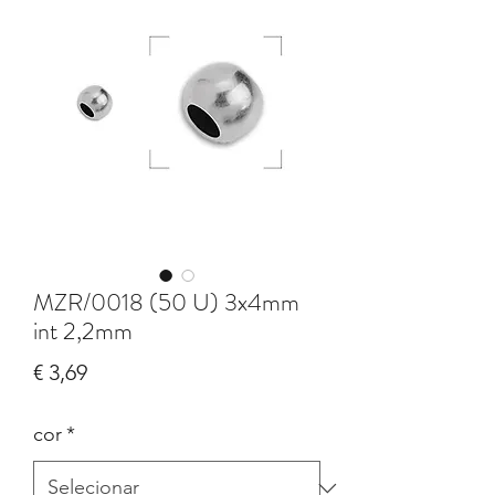
MZR/0018 (50 U) 3x4mm
int 2,2mm
Preço
€ 3,69
cor
*