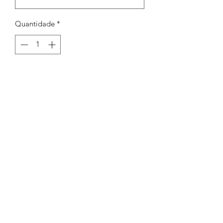
Quantidade
*
Adicionar ao carrinho
Bola 3x4mm int 2,2mm
Peças por pacote: 50
Opções
PRATEADO
OURO VELHO