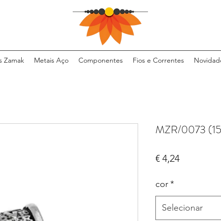
s Zamak
Metais Aço
Componentes
Fios e Correntes
Novidad
MZR/0073 (15
Preço
€ 4,24
cor
*
Selecionar