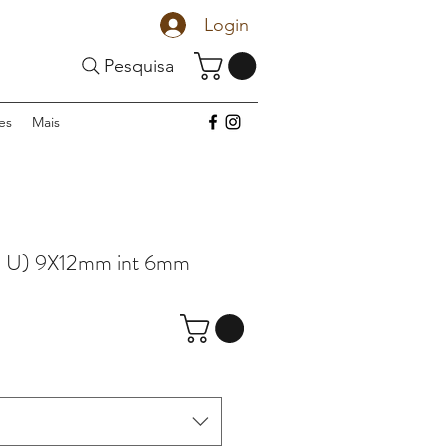
Login
Pesquisa
es
Mais
 U) 9X12mm int 6mm