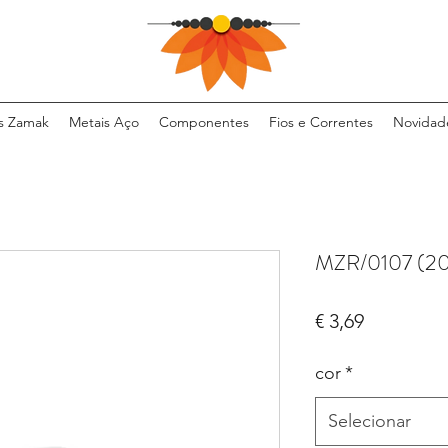
s Zamak
Metais Aço
Componentes
Fios e Correntes
Novidad
MZR/0107 (20
Preço
€ 3,69
cor
*
Selecionar