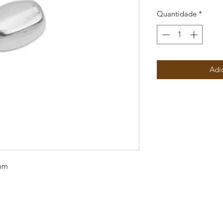
Quantidade
*
Adi
5mm