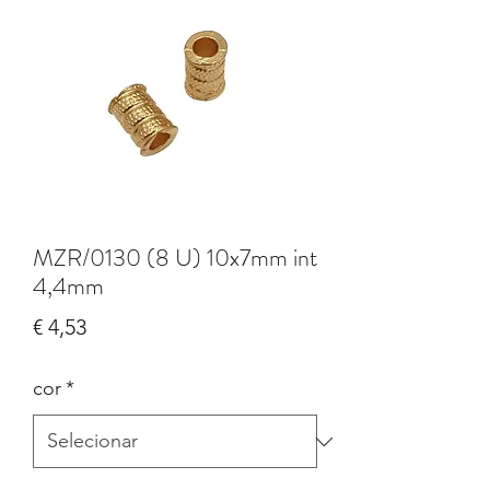
MZR/0130 (8 U) 10x7mm int
4,4mm
Preço
€ 4,53
cor
*