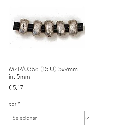
MZR/0368 (15 U) 5x9mm
int 5mm
Preço
€ 5,17
cor
*