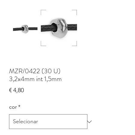
MZR/0422 (30 U)
3,2x4mm int 1,5mm
Preço
€ 4,80
cor
*