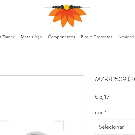
s Zamak
Metais Aço
Componentes
Fios e Correntes
Novidad
MZR/0509 (30
Preço
€ 5,17
cor
*
Selecionar