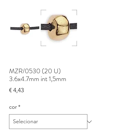
MZR/0530 (20 U)
3.6x4.7mm int 1,5mm
Preço
€ 4,43
cor
*