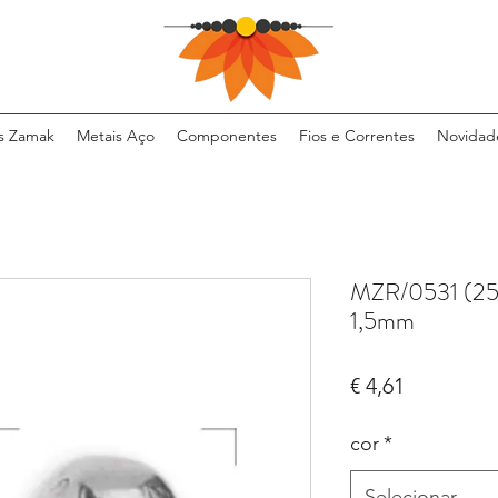
s Zamak
Metais Aço
Componentes
Fios e Correntes
Novidad
MZR/0531 (25 
1,5mm
Preço
€ 4,61
cor
*
Selecionar