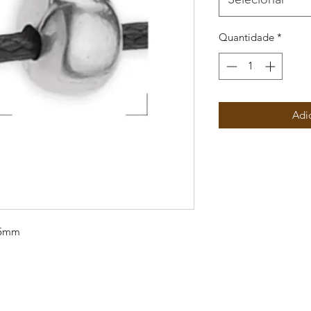
Quantidade
*
Adi
1,5mm