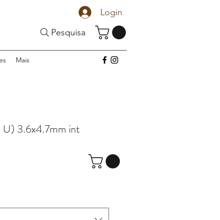
Login
Pesquisa
es
Mais
U) 3.6x4.7mm int