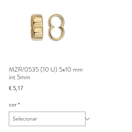
MZR/0535 (10 U) 5x10 mm
int 5mm
Preço
€ 5,17
cor
*