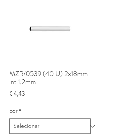
MZR/0539 (40 U) 2x18mm
int 1,2mm
Preço
€ 4,43
cor
*