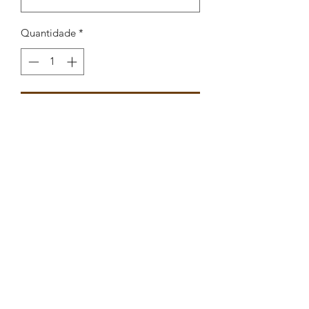
Quantidade
*
Adicionar ao carrinho
Conta redonda com estrela em enamel
10,6mm int 2,5mm
Peças por pacote: 5
Opções
DOURADO LILAS
DOURADO LARANJA