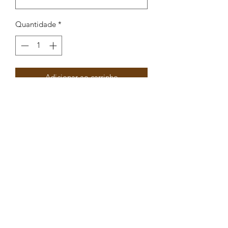
Quantidade
*
Adicionar ao carrinho
Conta quadrada com coração em
enamel 9,5mm int 2mm
Peças por pacote: 4
Opções
DOURADO VERMELHO
DOURADO PRETO
DOURADO AZUL