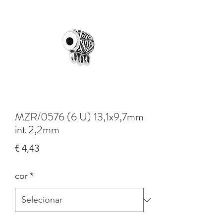
MZR/0576 (6 U) 13,1x9,7mm
int 2,2mm
Preço
€ 4,43
cor
*