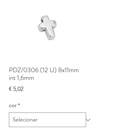
PDZ/0306 (12 U) 8x11mm
int 1,6mm
Preço
€ 5,02
cor
*