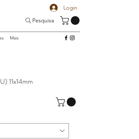
Login
Pesquisa
es
Mais
 U) 11x14mm