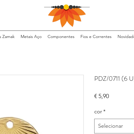
s Zamak
Metais Aço
Componentes
Fios e Correntes
Novidad
PDZ/0711 (6 
Preço
€ 5,90
cor
*
Selecionar