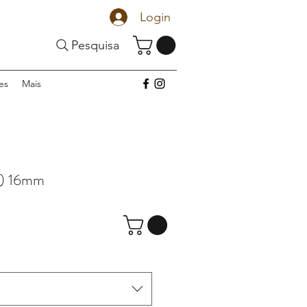
Login
Pesquisa
es
Mais
U) 16mm