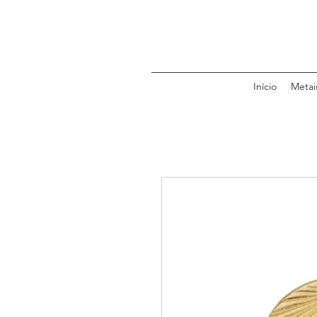
Início
Metai