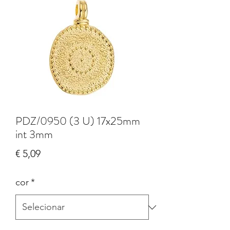
PDZ/0950 (3 U) 17x25mm
int 3mm
Preço
€ 5,09
cor
*