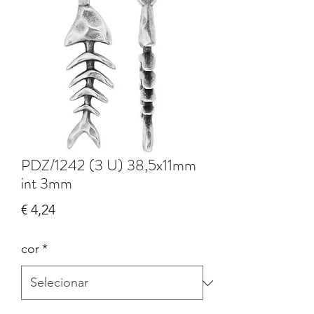
PDZ/1242 (3 U) 38,5x11mm
int 3mm
Preço
€ 4,24
cor
*