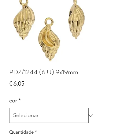
PDZ/1244 (6 U) 9x19mm
Preço
€ 6,05
cor
*
Quantidade
*