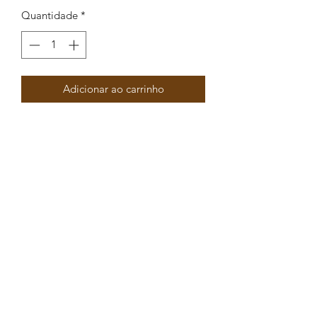
Quantidade
*
Adicionar ao carrinho
Pendente Janela em enamel com 6
furos 26x16mm
Peças por pacote: 4
Opções
DOURADO VERDE
DOURADO PRETO
DOURADO CASTANHO
DOURADO AZUL
DOURADO AZUL ESCURO