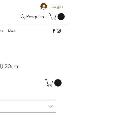
Login
Pesquisa
es
Mais
 U) 20mm