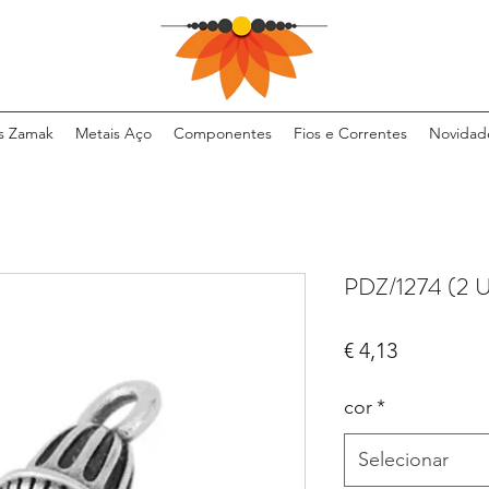
s Zamak
Metais Aço
Componentes
Fios e Correntes
Novidad
PDZ/1274 (2 
Preço
€ 4,13
cor
*
Selecionar