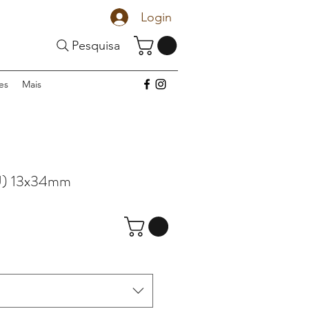
Login
Pesquisa
es
Mais
U) 13x34mm