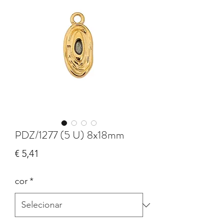
PDZ/1277 (5 U) 8x18mm
Preço
€ 5,41
cor
*