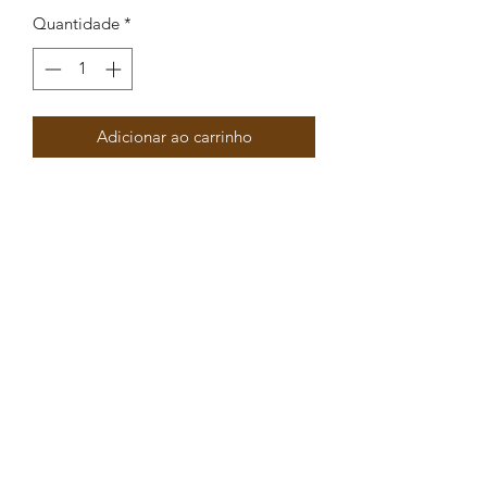
Quantidade
*
Adicionar ao carrinho
Pendente Oval com enamel ao centro
8x18mm
Peças por pacote: 5
Opções
DOURADO AZUL ESCURO
DOURADO AZUL
DOURADO PRETO
DOURADO CASTANHO