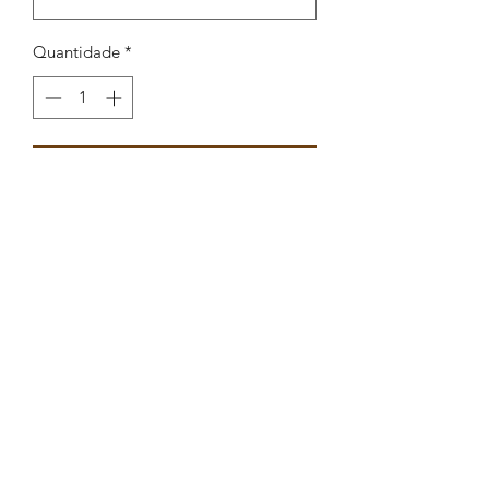
Quantidade
*
Adicionar ao carrinho
Pendente peixe com enamel
36,3x6,4mm
Peças por pacote: 3
Opções
PRATEADO AZULÃO
PRATEADO AZUL TURQUESA