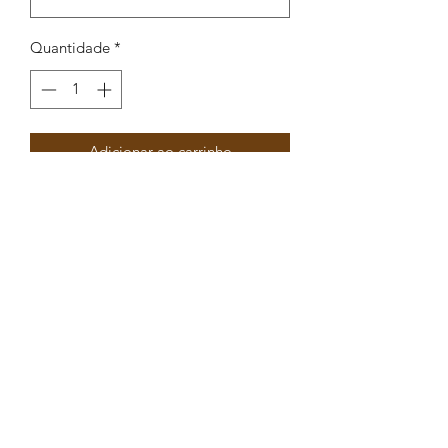
Quantidade
*
Adicionar ao carrinho
Pendente peixe com enamel
36,3x6,4mm
Peças por pacote: 3
Opções
DOURADO AZUL TURQUESA
DOURADO BRANCO
DOURADO AZULÃO