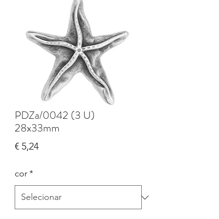
PDZa/0042 (3 U)
28x33mm
Preço
€ 5,24
cor
*