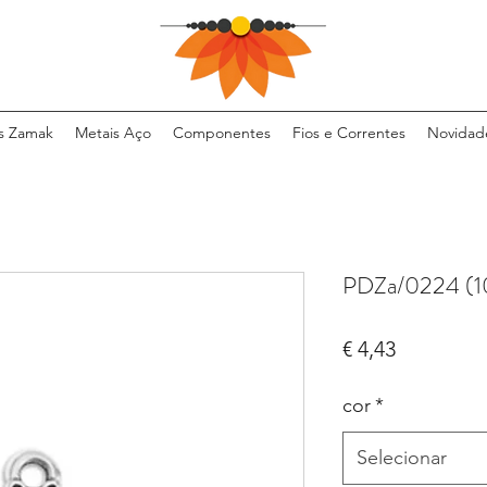
s Zamak
Metais Aço
Componentes
Fios e Correntes
Novidad
PDZa/0224 (1
Preço
€ 4,43
cor
*
Selecionar