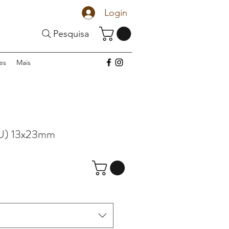
Login
Pesquisa
es
Mais
 U) 13x23mm