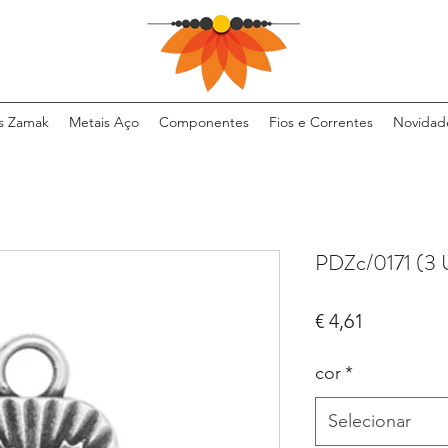
s Zamak
Metais Aço
Componentes
Fios e Correntes
Novidad
PDZc/0171 (3
Preço
€ 4,61
cor
*
Selecionar