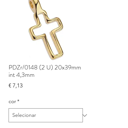
PDZr/0148 (2 U) 20x39mm
int 4,3mm
Preço
€ 7,13
cor
*