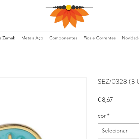
s Zamak
Metais Aço
Componentes
Fios e Correntes
Novidad
SEZ/0328 (3 
Preço
€ 8,67
cor
*
Selecionar