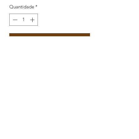
Quantidade
*
Adicionar ao carrinho
Separador malmequer 2 argolas
19x16mm
Peças por pacote: 4
Opções
DOURADO ROSA
DOURADO AZUL