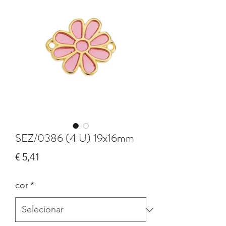
SEZ/0386 (4 U) 19x16mm
Preço
€ 5,41
cor
*