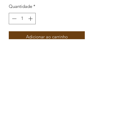
Quantidade
*
Adicionar ao carrinho
Separador 2 arg circular moeda de
Pôncio Pilatos Prutah 21x14mm
Peças por pacote: 4
Opções
PRATEADO VERMELHO
PRATEADO PRETO
PRATEADO AZUL