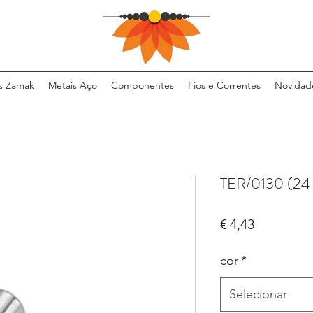
s Zamak
Metais Aço
Componentes
Fios e Correntes
Novidad
TER/0130 (24
Preço
€ 4,43
cor
*
Selecionar