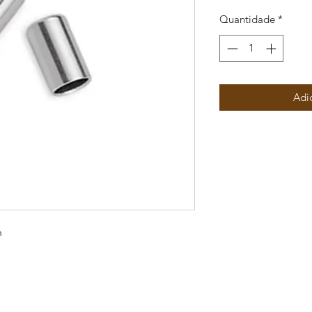
Quantidade
*
Adi
m