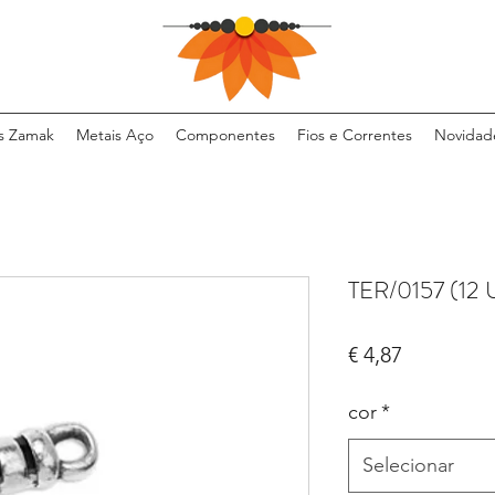
s Zamak
Metais Aço
Componentes
Fios e Correntes
Novidad
TER/0157 (12 
Preço
€ 4,87
cor
*
Selecionar