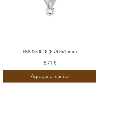
FMOS/0018 (8 U) 8x15mm
Precio
5,71 €
Agregar al carrito