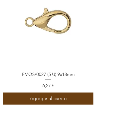
FMOS/0027 (5 U) 9x18mm
Precio
6,27 €
Agregar al carrito