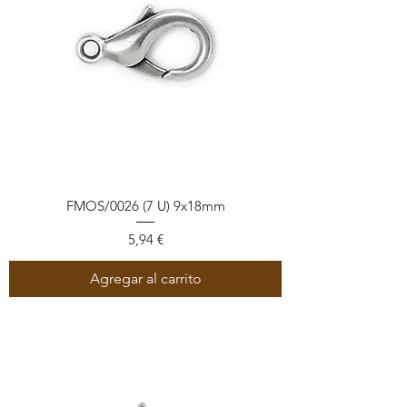
FMOS/0026 (7 U) 9x18mm
Precio
5,94 €
Agregar al carrito