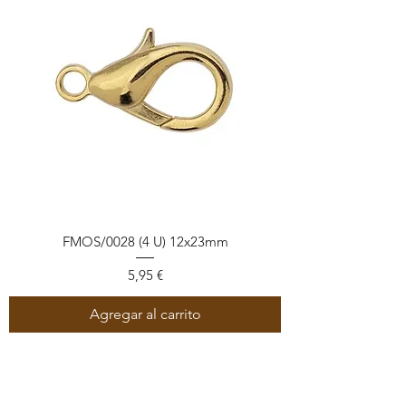
FMOS/0028 (4 U) 12x23mm
Precio
5,95 €
Agregar al carrito