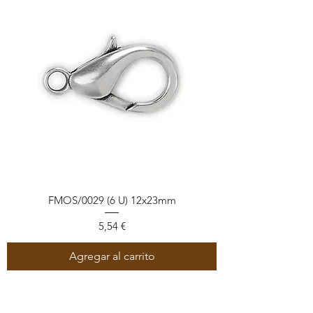
FMOS/0029 (6 U) 12x23mm
Precio
5,54 €
Agregar al carrito