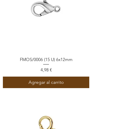
FMOS/0006 (15 U) 6x12mm
Precio
4,98 €
Agregar al carrito