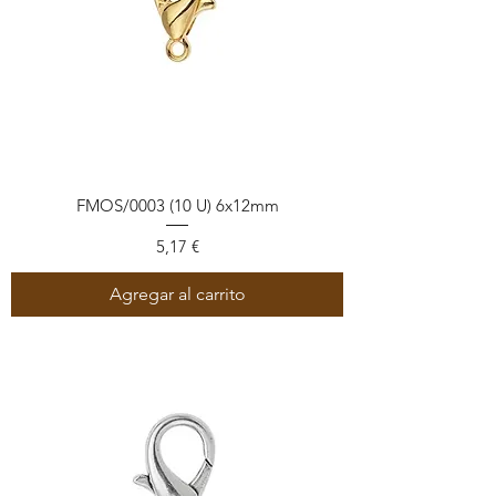
FMOS/0003 (10 U) 6x12mm
Precio
5,17 €
Agregar al carrito